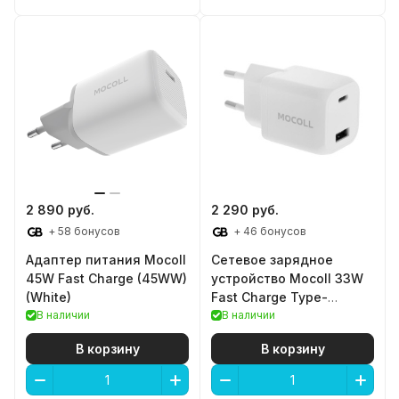
2 890 руб.
2 290 руб.
+ 58 бонусов
+ 46 бонусов
Адаптер питания Mocoll
Сетевое зарядное
45W Fast Charge (45WW)
устройство Mocoll 33W
(White)
Fast Charge Type-
В наличии
C/Type-A (White)
В наличии
В корзину
В корзину