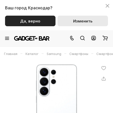
Ваш город
Краснодар?
Да, верно
Изменить
–
–
–
–
Главная
Каталог
Samsung
Смартфоны
Смартфон