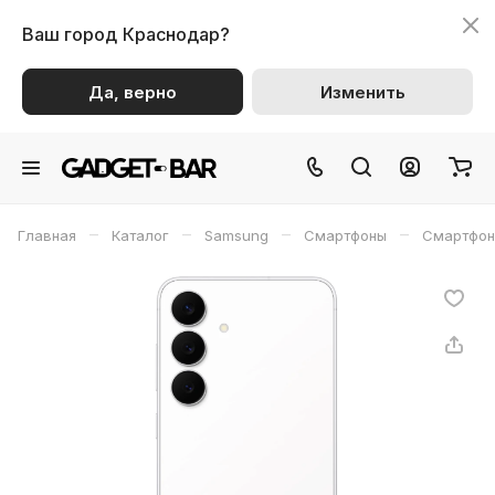
Ваш город
Краснодар?
Да, верно
Изменить
–
–
–
–
Главная
Каталог
Samsung
Смартфоны
Смартфон