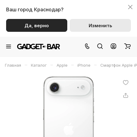
Ваш город
Краснодар?
Да, верно
Изменить
–
–
–
–
Главная
Каталог
Apple
iPhone
Смартфон Apple iP