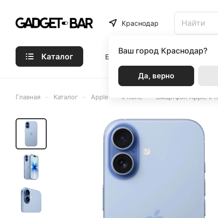
Краснодар
Ваш город
Краснодар?
Каталог
Бренды
Статьи
Акции
Р
Да, верно
–
–
–
–
Главная
Каталог
Apple
iPhone
Смартфон Apple iPh