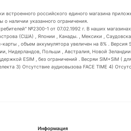
ки встроенного российского единого магазина приложе
ы о наличии указанного ограничения.
требителей" №2300-1 от 07.02.1992 г. В наших магазина
строва (США) , Японии , Канады. , Мексики , Саудовска
м-карты , объем аккумулятора увеличен на 8% . Версия 
и, Нидерландов, Польши , Австралия, Новой Зеландии 
ержкой ESIM , без ограничений . Весряи SIM+SIM ( для 
електа 3) Отсутствие аудиовызова FACE TIME 4) Отсут
Информация