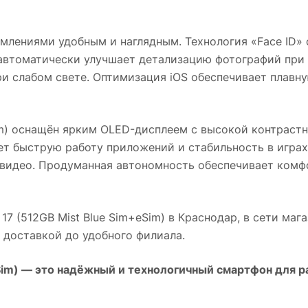
омлениями удобным и наглядным. Технология «Face ID»
 автоматически улучшает детализацию фотографий пр
ри слабом свете. Оптимизация iOS обеспечивает плавн
m)
оснащён ярким OLED-дисплеем с высокой контрастн
т быструю работу приложений и стабильность в играх
 видео. Продуманная автономность обеспечивает комф
17 (512GB Mist Blue Sim+eSim)
в
Краснодар
, в сети маг
й доставкой до удобного филиала.
Sim)
— это надёжный и технологичный смартфон для ра