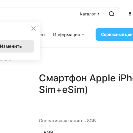
8
Каталог
Сервисный цен
ассрочка
Контакты
Информация
Изменить
one 17
Смартфон Apple iPho
Sim+eSim)
Оперативная память :
8GB
8GB