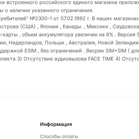
ки встроенного российского единого магазина приложе
ы о наличии указанного ограничения.
требителей" №2300-1 от 07.02.1992 г. В наших магазина
строва (США) , Японии , Канады. , Мексики , Саудовска
м-карты , объем аккумулятора увеличен на 8% . Версия 
и, Нидерландов, Польши , Австралия, Новой Зеландии 
ержкой ESIM , без ограничений . Весряи SIM+SIM ( для 
електа 3) Отсутствие аудиовызова FACE TIME 4) Отсут
Информация
Способы оплаты