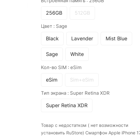
Встроенная память :
256GB
256GB
512GB
Цвет :
Sage
Black
Lavender
Mist Blue
Sage
White
Кол-во SIM :
eSim
eSim
Sim+eSim
Тип экрана :
Super Retina XDR
Super Retina XDR
Товар с недостатком ( нет возможности
установить RuStore) Смартфон Apple iPhone 1