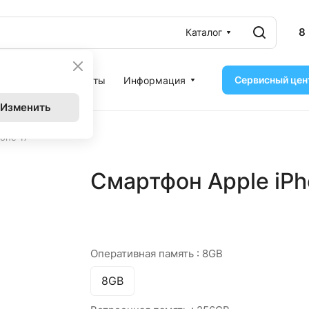
8
Каталог
Сервисный цен
ассрочка
Контакты
Информация
Изменить
one 17
Смартфон Apple iPh
Оперативная память :
8GB
8GB