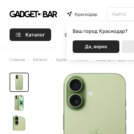
Краснодар
Ваш город
Краснодар?
Каталог
Бренды
Статьи
Акции
Р
Да, верно
–
–
–
–
Главная
Каталог
Apple
iPhone
Смартфон Apple iPh