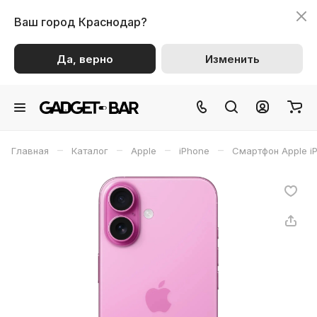
Ваш город
Краснодар?
Да, верно
Изменить
–
–
–
–
Главная
Каталог
Apple
iPhone
Смартфон Apple i