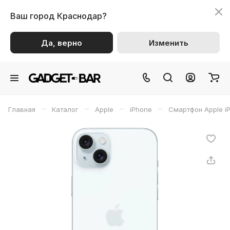
Ваш город
Краснодар?
Да, верно
Изменить
–
–
–
–
Главная
Каталог
Apple
iPhone
Смартфон Apple iP