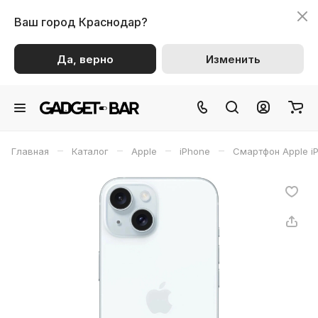
Ваш город
Краснодар?
Да, верно
Изменить
–
–
–
–
Главная
Каталог
Apple
iPhone
Смартфон Apple i