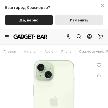
Ваш город
Краснодар?
Да, верно
Изменить
–
–
–
–
Главная
Каталог
Apple
iPhone
Смартфон Apple i