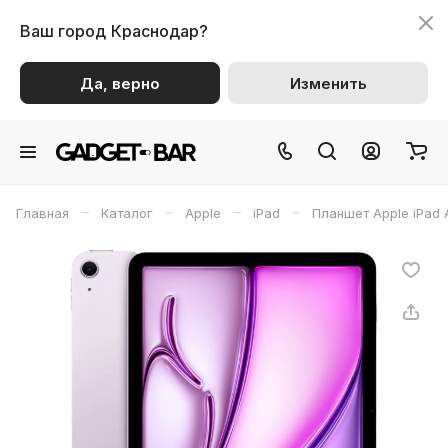
Ваш город
Краснодар?
Да, верно
Изменить
–
–
–
–
Главная
Каталог
Apple
iPad
Планшет Apple iPad A