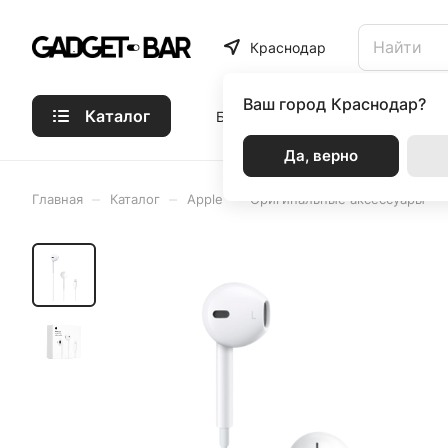
Краснодар
Ваш город
Краснодар?
Каталог
Бренды
Статьи
Акции
Р
Да, верно
–
–
–
–
Главная
Каталог
Apple
Оригинальные аксессуары