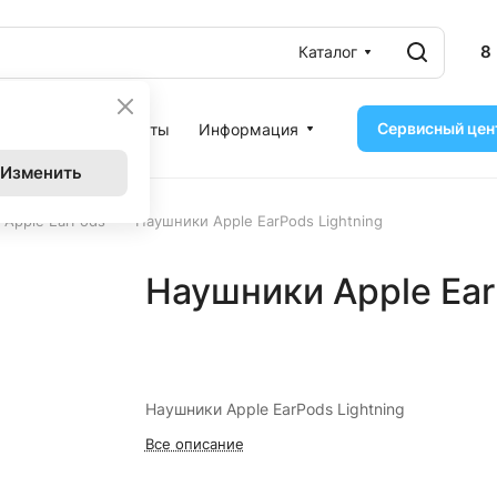
8
Каталог
Сервисный цен
ассрочка
Контакты
Информация
Изменить
–
Apple EarPods
Наушники Apple EarPods Lightning
Наушники Apple Ear
Наушники Apple EarPods Lightning
Все описание