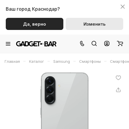
Ваш город
Краснодар?
Да, верно
Изменить
–
–
–
–
Главная
Каталог
Samsung
Смартфоны
Смартфон