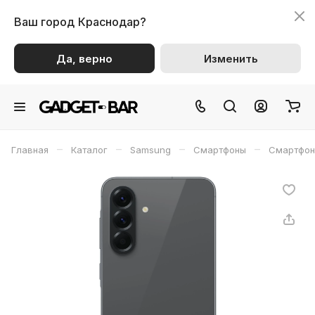
Ваш город
Краснодар?
Да, верно
Изменить
–
–
–
–
Главная
Каталог
Samsung
Смартфоны
Смартфон