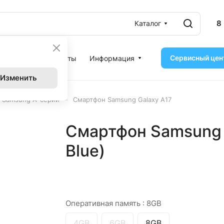
8
Каталог
Сервисный цен
ассрочка
Контакты
Информация
Изменить
–
 Samsung A-серии
Смартфон Samsung Galaxy A17
Смартфон Samsung G
Blue)
Оперативная память :
8GB
4GB
6GB
8GB