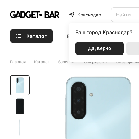
Краснодар
Ваш город
Краснодар?
Каталог
Бренды
Статьи
Акции
Р
Да, верно
–
–
–
–
Главная
Каталог
Samsung
Смартфоны
Смартфоны