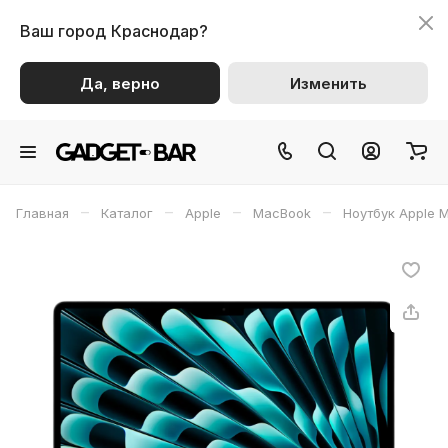
Ваш город
Краснодар?
Да, верно
Изменить
–
–
–
–
Главная
Каталог
Apple
MacBook
Ноутбук Apple M